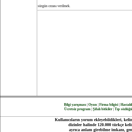
sürgün cezası verilmek.
Bilgi yarışması
|
Oyun
|
Firma bilgisi
|
Hastalık
Ücretsiz program
|
Şifalı bitkiler
|
Tıp sözlüğ
Kullanıcıların yorum ekleyebildikleri, keli
dizinler halinde 120.000 türkçe ke
ayrıca anlam girebilme imkanı, gen