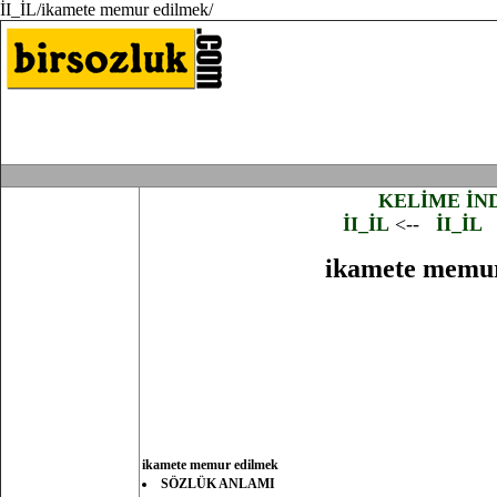
İI_İL/ikamete memur edilmek/
KELİME İN
İI_İL
<--
İI_İL
ikamete memu
ikamete memur edilmek
SÖZLÜK ANLAMI