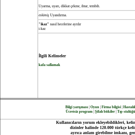
Uyarma, uyarı, dikkat çekme, ihtar, tembih.
eskimiş
Uyandırma.
"ikaz"
nasıl hecelerine ayrılır
i-kaz
İlgili Kelimeler
kafa sallamak
Bilgi yarışması
|
Oyun
|
Firma bilgisi
|
Hastalık
Ücretsiz program
|
Şifalı bitkiler
|
Tıp sözlüğ
Kullanıcıların yorum ekleyebildikleri, keli
dizinler halinde 120.000 türkçe ke
ayrıca anlam girebilme imkanı, gen