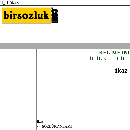
İI_İL/ikaz/
KELİME İN
İI_İL
<--
İI_İL
ikaz
ikaz
SÖZLÜK ANLAMI