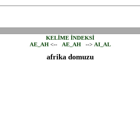
KELİME İNDEKSİ
AE_AH
<--
AE_AH
-->
AI_AL
afrika domuzu