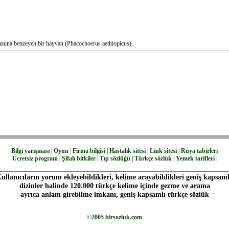
muzuna benzeyen bir hayvan (Phacochoerus aethiopicus).
Bilgi yarışması
|
Oyun
|
Firma bilgisi
|
Hastalık sitesi
|
Link sitesi
|
Rüya tabirleri
Ücretsiz program
|
Şifalı bitkiler
|
Tıp sözlüğü
|
Türkçe sözlük
|
Yemek tarifleri
|
ullanıcıların yorum ekleyebildikleri, kelime arayabildikleri geniş kapsaml
dizinler halinde 120.000 türkçe kelime içinde gezme ve arama
ayrıca anlam girebilme imkanı, geniş kapsamlı türkçe sözlük
©2005 birsozluk.com