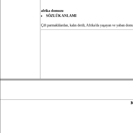
afrika domuzu
SÖZLÜK ANLAMI
Çift parmaklılardan, kalın derili, Afrika'da yaşayan ve yaban do
K