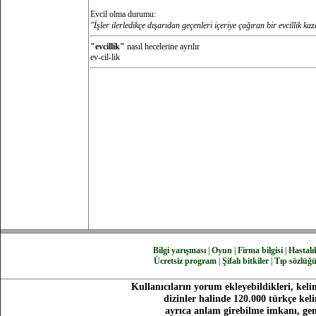
Evcil olma durumu:
"İşler ilerledikçe dışarıdan geçenleri içeriye çağıran bir evcillik ka
"evcillik"
nasıl hecelerine ayrılır
ev-cil-lik
Bilgi yarışması
|
Oyun
|
Firma bilgisi
|
Hastalık
Ücretsiz program
|
Şifalı bitkiler
|
Tıp sözlüğ
Kullanıcıların yorum ekleyebildikleri, keli
dizinler halinde 120.000 türkçe ke
ayrıca anlam girebilme imkanı, gen