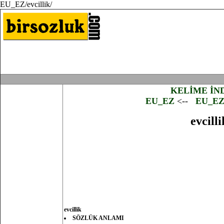
EU_EZ/evcillik/
KELİME İN
EU_EZ
<--
EU_E
evcilli
evcillik
SÖZLÜK ANLAMI