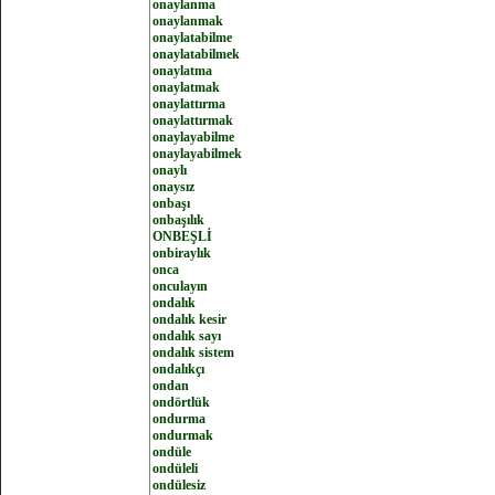
onaylanma
onaylanmak
onaylatabilme
onaylatabilmek
onaylatma
onaylatmak
onaylattırma
onaylattırmak
onaylayabilme
onaylayabilmek
onaylı
onaysız
onbaşı
onbaşılık
ONBEŞLİ
onbiraylık
onca
onculayın
ondalık
ondalık kesir
ondalık sayı
ondalık sistem
ondalıkçı
ondan
ondörtlük
ondurma
ondurmak
ondüle
ondüleli
ondülesiz