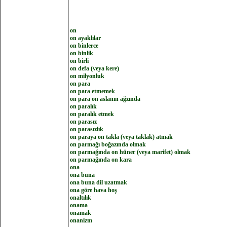
on
on ayaklılar
on binlerce
on binlik
on birli
on defa (veya kere)
on milyonluk
on para
on para etmemek
on para on aslanın ağzında
on paralık
on paralık etmek
on parasız
on parasızlık
on paraya on takla (veya taklak) atmak
on parmağı boğazında olmak
on parmağında on hüner (veya marifet) olmak
on parmağında on kara
ona
ona buna
ona buna dil uzatmak
ona göre hava hoş
onaltılık
onama
onamak
onanizm