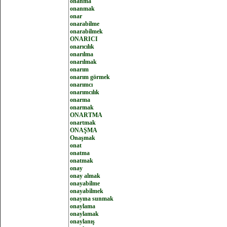
onanma
onanmak
onar
onarabilme
onarabilmek
ONARICI
onarıcılık
onarılma
onarılmak
onarım
onarım görmek
onarımcı
onarımcılık
onarma
onarmak
ONARTMA
onartmak
ONAŞMA
Onaşmak
onat
onatma
onatmak
onay
onay almak
onayabilme
onayabilmek
onayına sunmak
onaylama
onaylamak
onaylanış