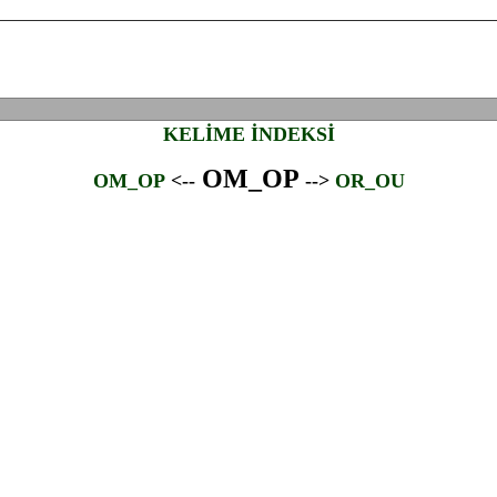
KELİME İNDEKSİ
OM_OP
OM_OP
<--
-->
OR_OU