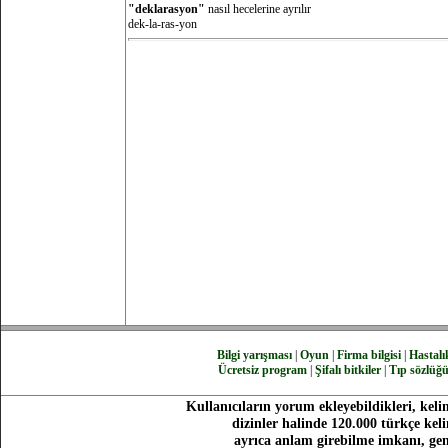
"deklarasyon"
nasıl hecelerine ayrılır
dek-la-ras-yon
Bilgi yarışması
|
Oyun
|
Firma bilgisi
|
Hastalık
Ücretsiz program
|
Şifalı bitkiler
|
Tıp sözlüğ
Kullanıcıların yorum ekleyebildikleri, keli
dizinler halinde 120.000 türkçe ke
ayrıca anlam girebilme imkanı, gen