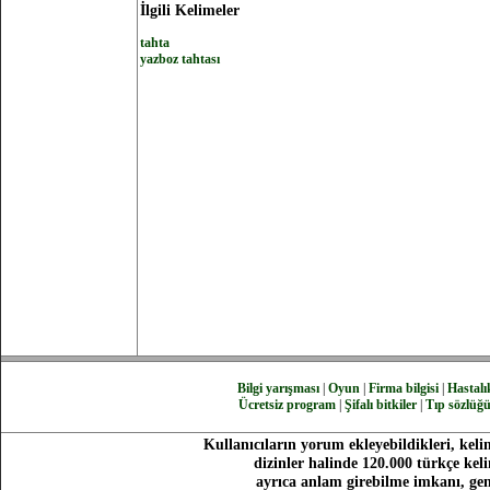
İlgili Kelimeler
tahta
yazboz tahtası
Bilgi yarışması
|
Oyun
|
Firma bilgisi
|
Hastalık
Ücretsiz program
|
Şifalı bitkiler
|
Tıp sözlüğ
Kullanıcıların yorum ekleyebildikleri, keli
dizinler halinde 120.000 türkçe ke
ayrıca anlam girebilme imkanı, gen