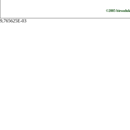
©2005 birsozlu
9,765625E-03