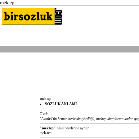
mektep
mektep
SÖZLÜK ANLAMI
Okul:
"Atatürk'ün hemen herkesin gördüğü, mektep kitaplarına kadar geçm
"mektep"
nasıl hecelerine ayrılır
mek-tep