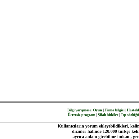
Bilgi yarışması
|
Oyun
|
Firma bilgisi
|
Hastalık
Ücretsiz program
|
Şifalı bitkiler
|
Tıp sözlüğ
Kullanıcıların yorum ekleyebildikleri, keli
dizinler halinde 120.000 türkçe ke
ayrıca anlam girebilme imkanı, gen