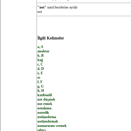
"not"
nasıl hecelerine ayrılır
not
İlgili Kelimeler
a, A
anahtar
b, B
bağ
c, C
d, D
e, E
es
f, F
g, G
h, H
katibiadil
not düşmek
not etmek
notalama
noterlik
notlandırma
notlandırmak
numarasını vermek
sıfırcı