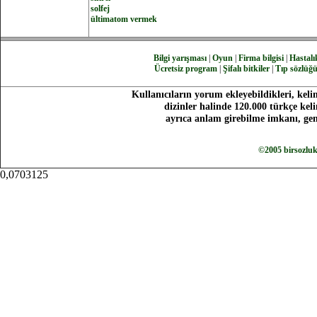
solfej
ültimatom vermek
Bilgi yarışması
|
Oyun
|
Firma bilgisi
|
Hastalık
Ücretsiz program
|
Şifalı bitkiler
|
Tıp sözlüğ
Kullanıcıların yorum ekleyebildikleri, keli
dizinler halinde 120.000 türkçe ke
ayrıca anlam girebilme imkanı, gen
©2005 birsozlu
0,0703125