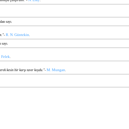
ulmaya çalışırdım."-
.
ılan sayı.
R. N. Güntekin
m."-
.
n sayı.
. Felek
.
M. Mungan
rek kesin bir karşı tavır koydu."-
.