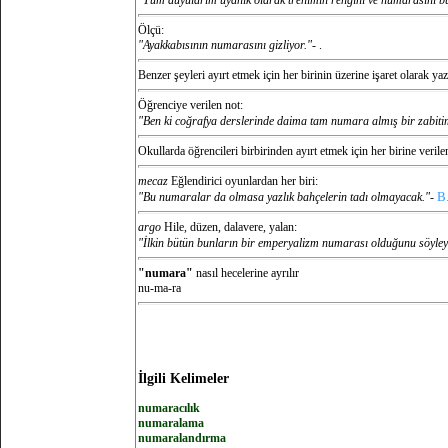
"Tüm duyularım uyanık olarak trenimin rengini ve numarasını b
Ölçü:
"Ayakkabısının numarasını gizliyor."-
.
Benzer şeyleri ayırt etmek için her birinin üzerine işaret olarak yaz
Öğrenciye verilen not:
"Ben ki coğrafya derslerinde daima tam numara almış bir zabiti
Okullarda öğrencileri birbirinden ayırt etmek için her birine verile
mecaz
Eğlendirici oyunlardan her biri:
B
"Bu numaralar da olmasa yazlık bahçelerin tadı olmayacak."-
argo
Hile, düzen, dalavere, yalan:
"İlkin bütün bunların bir emperyalizm numarası olduğunu söyleye
"numara"
nasıl hecelerine ayrılır
nu-ma-ra
İlgili Kelimeler
numaracılık
numaralama
numaralandırma