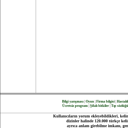
Bilgi yarışması
|
Oyun
|
Firma bilgisi
|
Hastalık
Ücretsiz program
|
Şifalı bitkiler
|
Tıp sözlüğ
Kullanıcıların yorum ekleyebildikleri, keli
dizinler halinde 120.000 türkçe ke
ayrıca anlam girebilme imkanı, gen